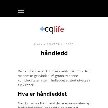
MAIN
/
ANATOMI
/ 2020
håndledd
De
håndledd
er en kompleks leddstruktur på den
menneskelige hånden. På grunn av denne
kompleksiteten viser håndleddet et stort utvalg av
funksjoner.
Hva er håndleddet
Når du navngir
Håndledd
det er et samtalebegrep
fordi håndleddet, i henhold til en nøyaktig