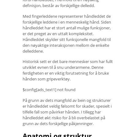
definisjon, består av forskjellige delledd.
Med fingerleddene representerer håndleddet de
forskjellige leddene i en menneskelig hånd. Siden
håndleddet har et stort antall mulige funksjoner,
er det preget av en uttalt kompleksitet.
Håndleddet skylder sitt funksjonelle mangfold til
den nøyaktige interaksjonen mellom de enkelte
delleddene.
Historisk sett er det bare mennesker som har fullt
utviklet evnen til å snu underarmene. Denne
ferdigheten er en viktig forutsetning for å bruke
hånden som gripeverktøy.
$config[ads_text1] not found
På grunn av dets mangfold av bein og strukturer
er håndleddet veldig følsomt for skader, spesielt i
tilfelle fall som påvirker hånden. I tillegg har
håndleddet økt risiko for å bli overbelastet på
grunn av dets forskjellige påkjenninger.
Anatomi og struktur