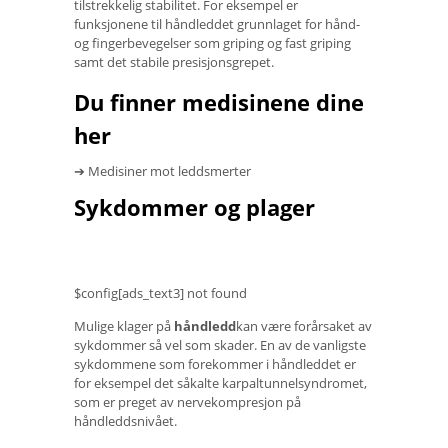
tilstrekkelig stabilitet. For eksempel er
funksjonene til håndleddet grunnlaget for hånd-
og fingerbevegelser som griping og fast griping
samt det stabile presisjonsgrepet.
Du finner medisinene dine
her
➔ Medisiner mot leddsmerter
Sykdommer og plager
$config[ads_text3] not found
Mulige klager på
håndledd
kan være forårsaket av
sykdommer så vel som skader. En av de vanligste
sykdommene som forekommer i håndleddet er
for eksempel det såkalte karpaltunnelsyndromet,
som er preget av nervekompresjon på
håndleddsnivået.