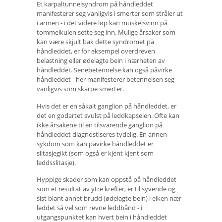
Et karpaltunnelsyndrom på håndleddet
manifesterer seg vanligvis i smerter som stråler ut
i armen - i det videre løp kan muskelsvinn på
tommelkulen sette seg inn. Mulige årsaker som
kan være skjult bak dette syndromet på
håndleddet, er for eksempel overdreven
belastning eller ødelagte bein i nærheten av
håndleddet. Senebetennelse kan også påvirke
håndleddet - her manifesterer betennelsen seg
vanligvis som skarpe smerter.
Hvis det er en såkalt ganglion på håndleddet, er
det en godartet svulst på leddkapselen. Ofte kan
ikke årsakene til en tilsvarende ganglion på
håndleddet diagnostiseres tydelig. En annen
sykdom som kan påvirke håndleddet er
slitasjegikt (som også er kjent kjent som
leddsslitasje).
Hyppige skader som kan oppstå på håndleddet
som et resultat av ytre krefter, er til syvende og
sist blant annet brudd (ødelagte bein) i eiken nær
leddet så vel som revne leddbånd - i
utgangspunktet kan hvert bein i håndleddet