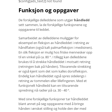
$config[ads_text2] not found
Funksjon og oppgaver
De forskjellige delleddene som utgjør
håndledd
sett sammen, la de forskjellige funksjonene og
oppgavene til leddet.
Samarbeidet av delleddene muliggjør for
eksempel en fleksjon av håndleddet i retning av
håndflaten (også kalt palmarfleksjon i medisinen).
En slik fleksjon er mulig hos friske mennesker opp
til en vinkel på ca. 80 °. I tillegg kan delleddene
brukes til å strekke håndleddet i motsatt retning
(retningen bak på hånden). Tilsvarende strekking
er også kjent som det som kalles dorsifleksjon.
Endelig kan håndleddet også spres sidelengs i
retning av tommelen eller lillefingeren. Med et
funksjonelt håndledd kan en tilsvarende
spredning nå radier på ca. 30 - 40 °.
Med sine forskjellige funksjoner tar håndleddet
blant annet på seg oppgavene med å bringe
hånden i ønsket stilling og holde den der med