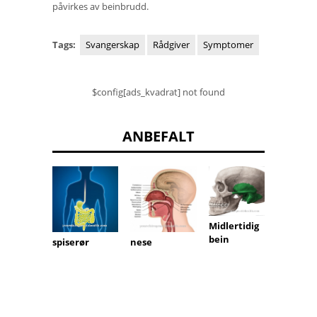
påvirkes av beinbrudd.
Tags:
Svangerskap
Rådgiver
Symptomer
$config[ads_kvadrat] not found
ANBEFALT
Midlertidig
Corpus
bein
spiserør
nese