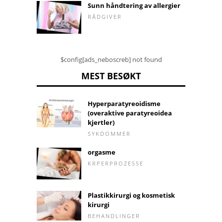
Sunn håndtering av allergier
RÅDGIVER
$config[ads_neboscreb] not found
MEST BESØKT
Hyperparatyreoidisme
(overaktive paratyreoidea
kjertler)
SYKDOMMER
orgasme
KRPERPROZESSE
Plastikkirurgi og kosmetisk
kirurgi
BEHANDLINGER