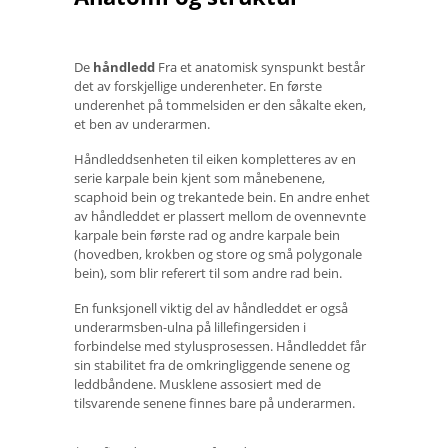
De
håndledd
Fra et anatomisk synspunkt består
det av forskjellige underenheter. En første
underenhet på tommelsiden er den såkalte eken,
et ben av underarmen.
Håndleddsenheten til eiken kompletteres av en
serie karpale bein kjent som månebenene,
scaphoid bein og trekantede bein. En andre enhet
av håndleddet er plassert mellom de ovennevnte
karpale bein første rad og andre karpale bein
(hovedben, krokben og store og små polygonale
bein), som blir referert til som andre rad bein.
En funksjonell viktig del av håndleddet er også
underarmsben-ulna på lillefingersiden i
forbindelse med stylusprosessen. Håndleddet får
sin stabilitet fra de omkringliggende senene og
leddbåndene. Musklene assosiert med de
tilsvarende senene finnes bare på underarmen.