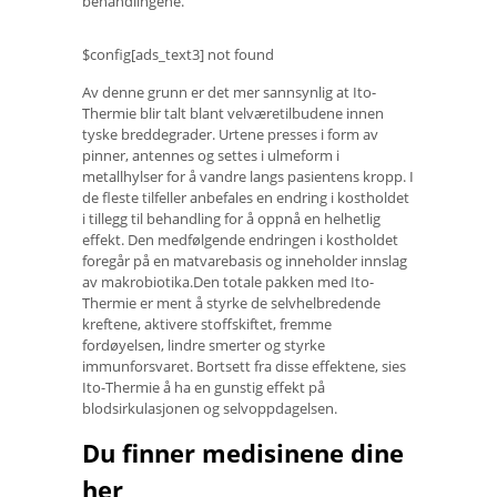
behandlingene.
$config[ads_text3] not found
Av denne grunn er det mer sannsynlig at Ito-
Thermie blir talt blant velværetilbudene innen
tyske breddegrader. Urtene presses i form av
pinner, antennes og settes i ulmeform i
metallhylser for å vandre langs pasientens kropp. I
de fleste tilfeller anbefales en endring i kostholdet
i tillegg til behandling for å oppnå en helhetlig
effekt. Den medfølgende endringen i kostholdet
foregår på en matvarebasis og inneholder innslag
av makrobiotika.Den totale pakken med Ito-
Thermie er ment å styrke de selvhelbredende
kreftene, aktivere stoffskiftet, fremme
fordøyelsen, lindre smerter og styrke
immunforsvaret. Bortsett fra disse effektene, sies
Ito-Thermie å ha en gunstig effekt på
blodsirkulasjonen og selvoppdagelsen.
Du finner medisinene dine
her