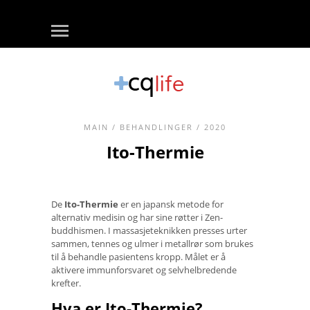
MAIN
/
BEHANDLINGER
/ 2020
Ito-Thermie
De
Ito-Thermie
er en japansk metode for
alternativ medisin og har sine røtter i Zen-
buddhismen. I massasjeteknikken presses urter
sammen, tennes og ulmer i metallrør som brukes
til å behandle pasientens kropp. Målet er å
aktivere immunforsvaret og selvhelbredende
krefter.
Hva er Ito-Thermie?