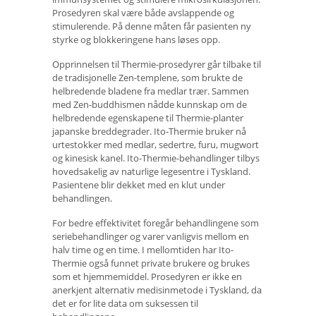
Prosedyren skal være både avslappende og
stimulerende. På denne måten får pasienten ny
styrke og blokkeringene hans løses opp.
Opprinnelsen til Thermie-prosedyrer går tilbake til
de tradisjonelle Zen-templene, som brukte de
helbredende bladene fra medlar trær. Sammen
med Zen-buddhismen nådde kunnskap om de
helbredende egenskapene til Thermie-planter
japanske breddegrader. Ito-Thermie bruker nå
urtestokker med medlar, sedertre, furu, mugwort
og kinesisk kanel. Ito-Thermie-behandlinger tilbys
hovedsakelig av naturlige legesentre i Tyskland.
Pasientene blir dekket med en klut under
behandlingen.
For bedre effektivitet foregår behandlingene som
seriebehandlinger og varer vanligvis mellom en
halv time og en time. I mellomtiden har Ito-
Thermie også funnet private brukere og brukes
som et hjemmemiddel. Prosedyren er ikke en
anerkjent alternativ medisinmetode i Tyskland, da
det er for lite data om suksessen til