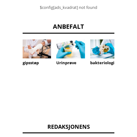
$config[ads_kvadrat] not found
ANBEFALT
gipsstøp
Urinprøve
bakteriologi
Biore
ehand
REDAKSJONENS