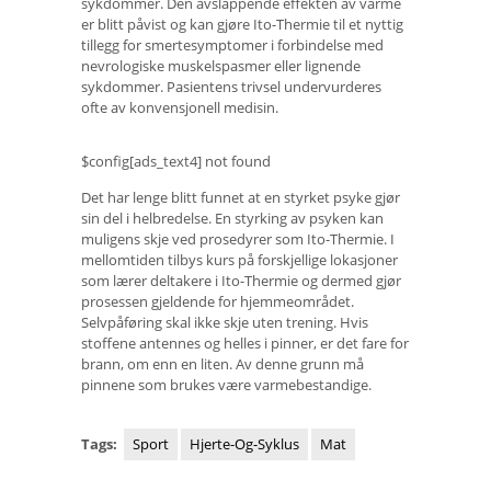
sykdommer. Den avslappende effekten av varme
er blitt påvist og kan gjøre Ito-Thermie til et nyttig
tillegg for smertesymptomer i forbindelse med
nevrologiske muskelspasmer eller lignende
sykdommer. Pasientens trivsel undervurderes
ofte av konvensjonell medisin.
$config[ads_text4] not found
Det har lenge blitt funnet at en styrket psyke gjør
sin del i helbredelse. En styrking av psyken kan
muligens skje ved prosedyrer som Ito-Thermie. I
mellomtiden tilbys kurs på forskjellige lokasjoner
som lærer deltakere i Ito-Thermie og dermed gjør
prosessen gjeldende for hjemmeområdet.
Selvpåføring skal ikke skje uten trening. Hvis
stoffene antennes og helles i pinner, er det fare for
brann, om enn en liten. Av denne grunn må
pinnene som brukes være varmebestandige.
Tags:
Sport
Hjerte-Og-Syklus
Mat