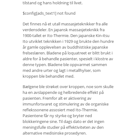
tilstand og hans holdning til livet.
$config[ads_text1] not found
Det finnes nå et utall massasjeteknikker fra alle
verdensdeler. En japansk massasjeteknikk fra
1900-tallet er Ito-Thermie. Den japanske Kin-itsu
Ito utviklet teknikken i 1929 og brukte den hundre
år gamle opplevelsen av buddhistiske japanske
frelseslæren. Bladene på loquatreet er blitt brukt i
aldre for å behandle pasienter, spesielt i klostre av
denne typen. Bladene ble oppvarmet sammen
med andre urter og lagt i metallhylser, som
kroppen ble behandlet med.
Bælgene ble strøket over kroppen, noe som skulle
ha en avslappende og helbredende effekt på
pasienten. Fremfor alt er aktivering av
immunforsvaret og stimulering av de organiske
reflekssonene assosiert med Ito-Thermie.
Pasientene får ny styrke og bryter ned
blokkeringene sine. Til dags dato er det ingen
meningsfulle studier på effektiviteten av den
alternative medisinske prosedyren.