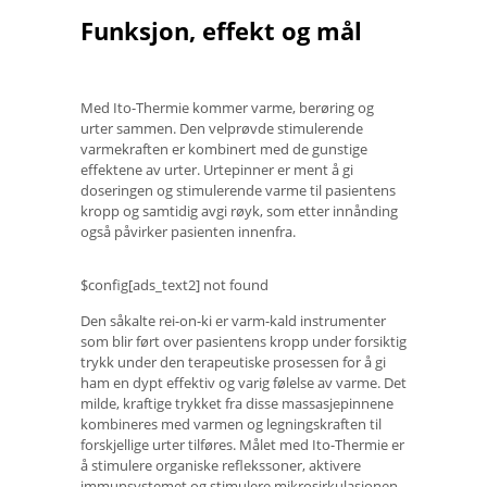
Funksjon, effekt og mål
Med Ito-Thermie kommer varme, berøring og
urter sammen. Den velprøvde stimulerende
varmekraften er kombinert med de gunstige
effektene av urter. Urtepinner er ment å gi
doseringen og stimulerende varme til pasientens
kropp og samtidig avgi røyk, som etter innånding
også påvirker pasienten innenfra.
$config[ads_text2] not found
Den såkalte rei-on-ki er varm-kald instrumenter
som blir ført over pasientens kropp under forsiktig
trykk under den terapeutiske prosessen for å gi
ham en dypt effektiv og varig følelse av varme. Det
milde, kraftige trykket fra disse massasjepinnene
kombineres med varmen og legningskraften til
forskjellige urter tilføres. Målet med Ito-Thermie er
å stimulere organiske reflekssoner, aktivere
immunsystemet og stimulere mikrosirkulasjonen.