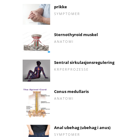
prikke
SYMPTOMER
Sternothyroid muskel
ANATOMI
Sentral sirkulasjonsregulering
KRPERPROZESSE
Conus medullaris
ANATOMI
Anal ubehag (ubehag i anus)
SYMPTOMER