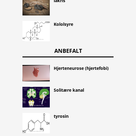
lakris
Kololsyre
ANBEFALT
Hjerteneurose (hjertefobi)
Solitære kanal
tyrosin