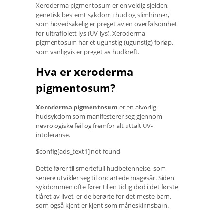
Xeroderma pigmentosum er en veldig sjelden,
genetisk bestemt sykdom i hud og slimhinner,
som hovedsakelig er preget av en overfølsomhet
for ultrafiolett lys (UV-lys). Xeroderma
pigmentosum har et ugunstig (ugunstig) forløp,
som vanligvis er preget av hudkreft.
Hva er xeroderma
pigmentosum?
Xeroderma pigmentosum
er en alvorlig
hudsykdom som manifesterer seg gjennom
nevrologiske feil og fremfor alt uttalt UV-
intoleranse.
$config[ads_text1] not found
Dette fører til smertefull hudbetennelse, som
senere utvikler seg til ondartede magesår. Siden
sykdommen ofte fører til en tidlig død i det første
tiåret av livet, er de berørte for det meste barn,
som også kjent er kjent som måneskinnsbarn.