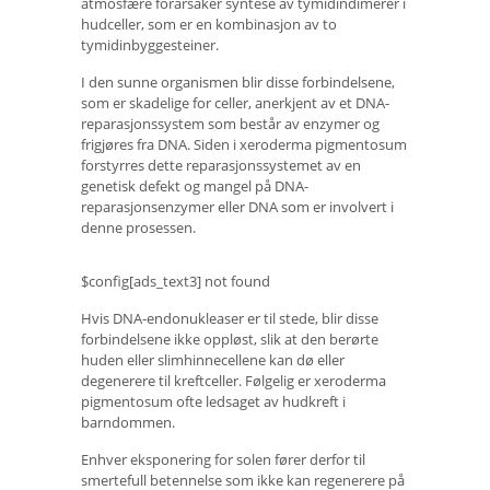
atmosfære forårsaker syntese av tymidindimerer i
hudceller, som er en kombinasjon av to
tymidinbyggesteiner.
I den sunne organismen blir disse forbindelsene,
som er skadelige for celler, anerkjent av et DNA-
reparasjonssystem som består av enzymer og
frigjøres fra DNA. Siden i xeroderma pigmentosum
forstyrres dette reparasjonssystemet av en
genetisk defekt og mangel på DNA-
reparasjonsenzymer eller DNA som er involvert i
denne prosessen.
$config[ads_text3] not found
Hvis DNA-endonukleaser er til stede, blir disse
forbindelsene ikke oppløst, slik at den berørte
huden eller slimhinnecellene kan dø eller
degenerere til kreftceller. Følgelig er xeroderma
pigmentosum ofte ledsaget av hudkreft i
barndommen.
Enhver eksponering for solen fører derfor til
smertefull betennelse som ikke kan regenerere på