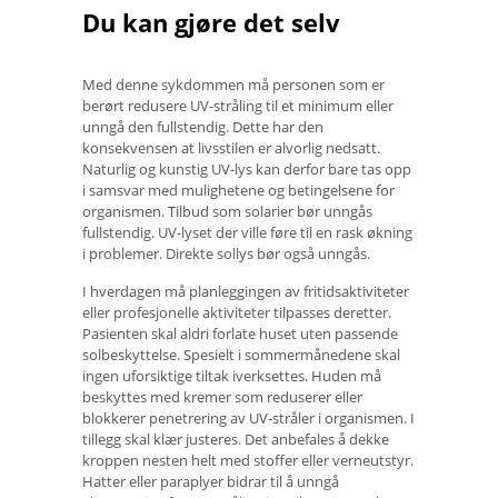
Du kan gjøre det selv
Med denne sykdommen må personen som er
berørt redusere UV-stråling til et minimum eller
unngå den fullstendig. Dette har den
konsekvensen at livsstilen er alvorlig nedsatt.
Naturlig og kunstig UV-lys kan derfor bare tas opp
i samsvar med mulighetene og betingelsene for
organismen. Tilbud som solarier bør unngås
fullstendig. UV-lyset der ville føre til en rask økning
i problemer. Direkte sollys bør også unngås.
I hverdagen må planleggingen av fritidsaktiviteter
eller profesjonelle aktiviteter tilpasses deretter.
Pasienten skal aldri forlate huset uten passende
solbeskyttelse. Spesielt i sommermånedene skal
ingen uforsiktige tiltak iverksettes. Huden må
beskyttes med kremer som reduserer eller
blokkerer penetrering av UV-stråler i organismen. I
tillegg skal klær justeres. Det anbefales å dekke
kroppen nesten helt med stoffer eller verneutstyr.
Hatter eller paraplyer bidrar til å unngå