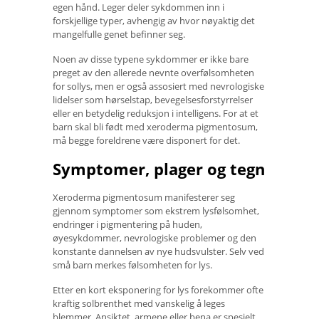
egen hånd. Leger deler sykdommen inn i
forskjellige typer, avhengig av hvor nøyaktig det
mangelfulle genet befinner seg.
Noen av disse typene sykdommer er ikke bare
preget av den allerede nevnte overfølsomheten
for sollys, men er også assosiert med nevrologiske
lidelser som hørselstap, bevegelsesforstyrrelser
eller en betydelig reduksjon i intelligens. For at et
barn skal bli født med xeroderma pigmentosum,
må begge foreldrene være disponert for det.
Symptomer, plager og tegn
Xeroderma pigmentosum manifesterer seg
gjennom symptomer som ekstrem lysfølsomhet,
endringer i pigmentering på huden,
øyesykdommer, nevrologiske problemer og den
konstante dannelsen av nye hudsvulster. Selv ved
små barn merkes følsomheten for lys.
Etter en kort eksponering for lys forekommer ofte
kraftig solbrenthet med vanskelig å leges
blemmer. Ansiktet, armene eller bena er spesielt