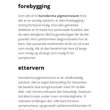
forebygging
Som det er kl
Xeroderma pigmentosum
Hvis
det er en arvelig sykdom, er ikke forebygging i
streng forstand mulig. Hvis den genetiske
defekten er til stede hos potensielle foreldre, bør
de søke detaljerte råd fra gynekologen før de blir
gravide. Hvis sykdommen diagnostiseres hos et
barn, bør passende medisinske skritt tas så snart
som mulig, slik at den berørte kan leve så lenge
som mulig og så langt som mulig fri for
symptomer.
ettervern
Xeroderma pigmentosum er en uhelbredelig
sykdom. Det er ingen behandling for tilstanden.
De berørte skal unngå kontakt med UV-stråler
eller i det minste redusere den betydelig. Solarium
må ikke brukes under noen omstendigheter. Å
redusere strålingen der, ville bare forverre
symptomene, og generelt sykdommetilstanden til