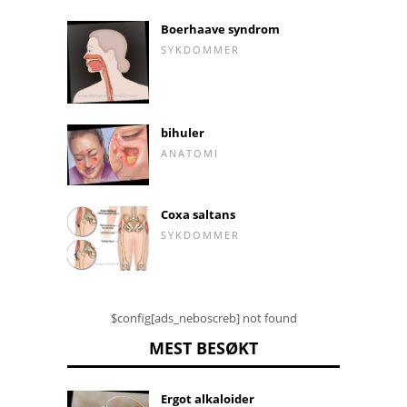
Boerhaave syndrom
SYKDOMMER
bihuler
ANATOMI
Coxa saltans
SYKDOMMER
$config[ads_neboscreb] not found
MEST BESØKT
Ergot alkaloider