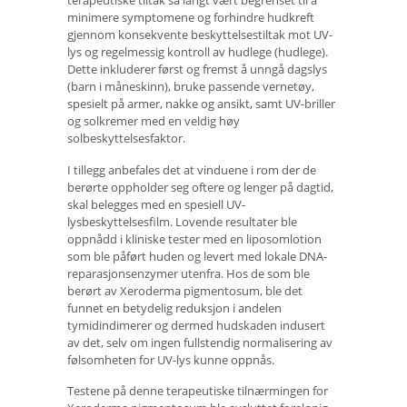
terapeutiske tiltak så langt vært begrenset til å
minimere symptomene og forhindre hudkreft
gjennom konsekvente beskyttelsestiltak mot UV-
lys og regelmessig kontroll av hudlege (hudlege).
Dette inkluderer først og fremst å unngå dagslys
(barn i måneskinn), bruke passende vernetøy,
spesielt på armer, nakke og ansikt, samt UV-briller
og solkremer med en veldig høy
solbeskyttelsesfaktor.
I tillegg anbefales det at vinduene i rom der de
berørte oppholder seg oftere og lenger på dagtid,
skal belegges med en spesiell UV-
lysbeskyttelsesfilm. Lovende resultater ble
oppnådd i kliniske tester med en liposomlotion
som ble påført huden og levert med lokale DNA-
reparasjonsenzymer utenfra. Hos de som ble
berørt av Xeroderma pigmentosum, ble det
funnet en betydelig reduksjon i andelen
tymidindimerer og dermed hudskaden indusert
av det, selv om ingen fullstendig normalisering av
følsomheten for UV-lys kunne oppnås.
Testene på denne terapeutiske tilnærmingen for