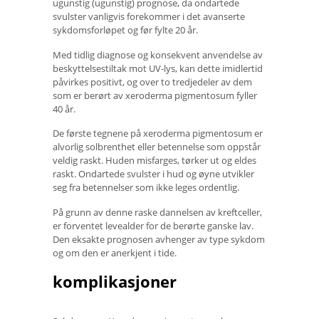
ugunstig (ugunstig) prognose, da ondartede
svulster vanligvis forekommer i det avanserte
sykdomsforløpet og før fylte 20 år.
Med tidlig diagnose og konsekvent anvendelse av
beskyttelsestiltak mot UV-lys, kan dette imidlertid
påvirkes positivt, og over to tredjedeler av dem
som er berørt av xeroderma pigmentosum fyller
40 år.
De første tegnene på xeroderma pigmentosum er
alvorlig solbrenthet eller betennelse som oppstår
veldig raskt. Huden misfarges, tørker ut og eldes
raskt. Ondartede svulster i hud og øyne utvikler
seg fra betennelser som ikke leges ordentlig.
På grunn av denne raske dannelsen av kreftceller,
er forventet levealder for de berørte ganske lav.
Den eksakte prognosen avhenger av type sykdom
og om den er anerkjent i tide.
komplikasjoner