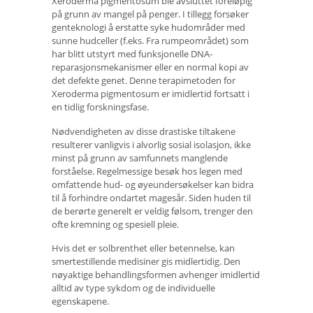
Xeroderma pigmentosum ble avsluttet foreløpig
på grunn av mangel på penger. I tillegg forsøker
genteknologi å erstatte syke hudområder med
sunne hudceller (f.eks. Fra rumpeområdet) som
har blitt utstyrt med funksjonelle DNA-
reparasjonsmekanismer eller en normal kopi av
det defekte genet. Denne terapimetoden for
Xeroderma pigmentosum er imidlertid fortsatt i
en tidlig forskningsfase.
Nødvendigheten av disse drastiske tiltakene
resulterer vanligvis i alvorlig sosial isolasjon, ikke
minst på grunn av samfunnets manglende
forståelse. Regelmessige besøk hos legen med
omfattende hud- og øyeundersøkelser kan bidra
til å forhindre ondartet magesår. Siden huden til
de berørte generelt er veldig følsom, trenger den
ofte kremning og spesiell pleie.
Hvis det er solbrenthet eller betennelse, kan
smertestillende medisiner gis midlertidig. Den
nøyaktige behandlingsformen avhenger imidlertid
alltid av type sykdom og de individuelle
egenskapene.