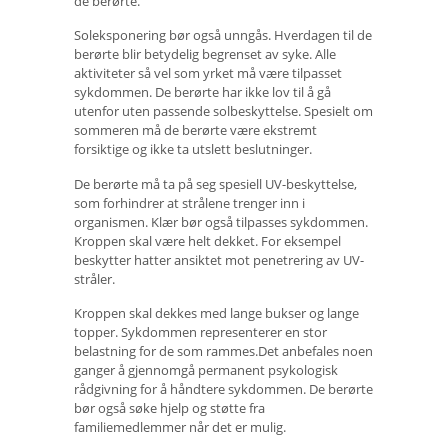
de berørte.
Soleksponering bør også unngås. Hverdagen til de
berørte blir betydelig begrenset av syke. Alle
aktiviteter så vel som yrket må være tilpasset
sykdommen. De berørte har ikke lov til å gå
utenfor uten passende solbeskyttelse. Spesielt om
sommeren må de berørte være ekstremt
forsiktige og ikke ta utslett beslutninger.
De berørte må ta på seg spesiell UV-beskyttelse,
som forhindrer at strålene trenger inn i
organismen. Klær bør også tilpasses sykdommen.
Kroppen skal være helt dekket. For eksempel
beskytter hatter ansiktet mot penetrering av UV-
stråler.
Kroppen skal dekkes med lange bukser og lange
topper. Sykdommen representerer en stor
belastning for de som rammes.Det anbefales noen
ganger å gjennomgå permanent psykologisk
rådgivning for å håndtere sykdommen. De berørte
bør også søke hjelp og støtte fra
familiemedlemmer når det er mulig.