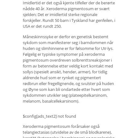
Imidlertid er det også kjente tilfeller der de berørte
nådde 40 år. Xeroderma pigmentosum er svært
sjelden; Det er imidlertid sterke regionale
forskjeller. Rundt 50 barn i Tyskland har genfeilen, i
USA er det rundt 250.
Måneskinnssyke er derfor en genetisk bestemt
sykdom som manifesterer seg i barndommen når
huden og slimhinnene er for følsomme for UV-lys.
Følgelig er typiske symptomer på xeroderma
pigmentosum overdreven solbrenttsreaksjoner i
form av betennelse etter veldig kort kontakt med
sollys (spesielt ansikt, hender, armer), for tidlig
aldrende hud som er rynket og pigmentert
rødbrun eller fregellignende, og svulster på huden
og Øyne som kan bli ondartede etter hvert som
sykdommen utvikler seg (plateepitelkarsinom,
melanom, basalcellekarsinom).
$config[ads_text2] not found
Xeroderma pigmentosum forårsaker også
telangiectasias (utvidelse av de små blodkarene),