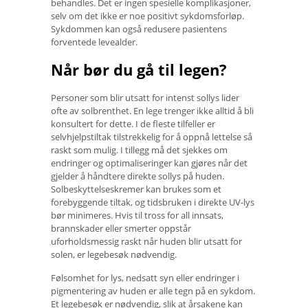
behandles. Det er ingen spesielle komplikasjoner,
selv om det ikke er noe positivt sykdomsforløp.
Sykdommen kan også redusere pasientens
forventede levealder.
Når bør du gå til legen?
Personer som blir utsatt for intenst sollys lider
ofte av solbrenthet. En lege trenger ikke alltid å bli
konsultert for dette. I de fleste tilfeller er
selvhjelpstiltak tilstrekkelig for å oppnå lettelse så
raskt som mulig. I tillegg må det sjekkes om
endringer og optimaliseringer kan gjøres når det
gjelder å håndtere direkte sollys på huden.
Solbeskyttelseskremer kan brukes som et
forebyggende tiltak, og tidsbruken i direkte UV-lys
bør minimeres. Hvis til tross for all innsats,
brannskader eller smerter oppstår
uforholdsmessig raskt når huden blir utsatt for
solen, er legebesøk nødvendig.
Følsomhet for lys, nedsatt syn eller endringer i
pigmentering av huden er alle tegn på en sykdom.
Et legebesøk er nødvendig, slik at årsakene kan