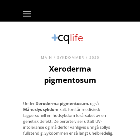
MAIN
/
SYKDOMMER
/ 2020
Xeroderma
pigmentosum
Under
Xeroderma pigmentosum
, også
Måneslys sykdom
kalt, forstår medisinsk
fagpersonell en hudsykdom forårsaket av en
genetisk defekt. De berørte viser uttalt UV-
intoleranse og må derfor vanligvis unngå sollys
fullstendig. Sykdommen er så langt uhelbredelig.