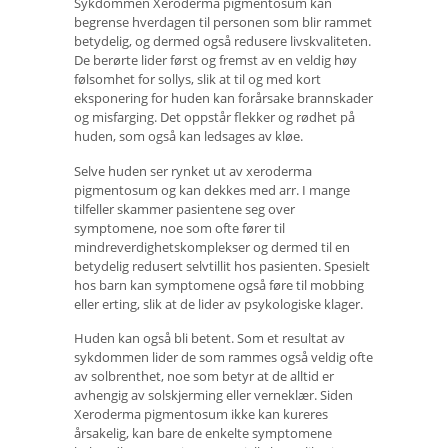
Sykdommen Xeroderma pigmentosum kan
begrense hverdagen til personen som blir rammet
betydelig, og dermed også redusere livskvaliteten.
De berørte lider først og fremst av en veldig høy
følsomhet for sollys, slik at til og med kort
eksponering for huden kan forårsake brannskader
og misfarging. Det oppstår flekker og rødhet på
huden, som også kan ledsages av kløe.
Selve huden ser rynket ut av xeroderma
pigmentosum og kan dekkes med arr. I mange
tilfeller skammer pasientene seg over
symptomene, noe som ofte fører til
mindreverdighetskomplekser og dermed til en
betydelig redusert selvtillit hos pasienten. Spesielt
hos barn kan symptomene også føre til mobbing
eller erting, slik at de lider av psykologiske klager.
Huden kan også bli betent. Som et resultat av
sykdommen lider de som rammes også veldig ofte
av solbrenthet, noe som betyr at de alltid er
avhengig av solskjerming eller verneklær. Siden
Xeroderma pigmentosum ikke kan kureres
årsakelig, kan bare de enkelte symptomene