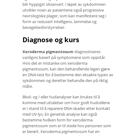
blir hyppigst observert. I løpet av sykdommen
utvikler noen av pasientene også progressive
nevrologiske plager, som kan manifestere seg i
form av redusert intelligens, lammelse og
bevegelsesforstyrrelser.
Diagnose og kurs
Xeroderma pigmentosum
diagnostiseres
vanligvis basert på symptomene som oppstår.
Hvis det er mistanke om xeroderma
pigmentosum, kan den behandlende legen gjøre
en DNA-test for å bestemme den eksakte typen av
sykdommen og deretter behandle den på riktig
måte.
Blod- og / eller hudanalyser kan brukes til å
komme med uttalelser om hvor godt hudcellene
er i stand til å reparere DNA-skader etter kontakt
med UV-lys. En genetisk analyse kan også
bestemme hvilken form for xeroderma
pigmentosum som er til stede hos personen som
er berørt. Xeroderma pigmentosum har en