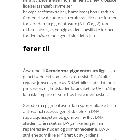
keratitt (betennelse i hornhinnen) og nevrologiske
lidelser (sanseforstyrrelser,
bevegelsesforstyrrelser, hørselstap) hos rundt en
femtedel av de berørte. Totalt syv eller åtte former
for xeroderma pigmentosum (A til G og V) kan
differensieres, avhengig av den spesifikke formen
for den nåværende genetiske defekten.
fører til
Årsakene til
Xeroderma pigmentosum
ligge i en
genetisk defekt som arves recessivt. De såkalte
reparasjonsenzymer av DNAet blir skadet i denne
prosessen, og hudskader forårsaket av UV-stråling
kan ikke repareres som hos friske mennesker.
Xeroderma pigmentosum kan spores tilbake til en
autosomal recessiv genetisk defekt i DNA-
reparasjonssystemet, gjennom hvilket DNA-
skaden forårsaket av UV-lys ikke lenger kan
repareres av huden og slimhinnecellene. UV-B-
strålene som ikke er filtrert ut av jordens