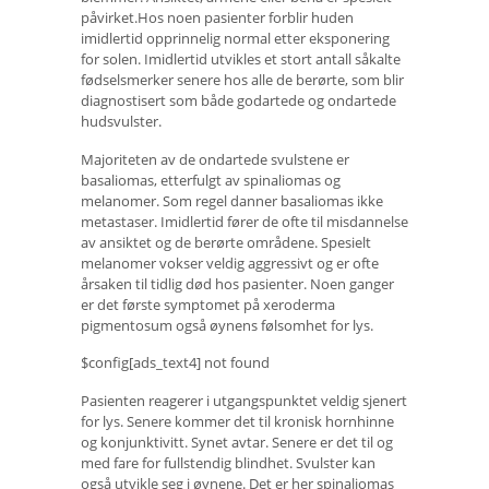
påvirket.Hos noen pasienter forblir huden
imidlertid opprinnelig normal etter eksponering
for solen. Imidlertid utvikles et stort antall såkalte
fødselsmerker senere hos alle de berørte, som blir
diagnostisert som både godartede og ondartede
hudsvulster.
Majoriteten av de ondartede svulstene er
basaliomas, etterfulgt av spinaliomas og
melanomer. Som regel danner basaliomas ikke
metastaser. Imidlertid fører de ofte til misdannelse
av ansiktet og de berørte områdene. Spesielt
melanomer vokser veldig aggressivt og er ofte
årsaken til tidlig død hos pasienter. Noen ganger
er det første symptomet på xeroderma
pigmentosum også øynens følsomhet for lys.
$config[ads_text4] not found
Pasienten reagerer i utgangspunktet veldig sjenert
for lys. Senere kommer det til kronisk hornhinne
og konjunktivitt. Synet avtar. Senere er det til og
med fare for fullstendig blindhet. Svulster kan
også utvikle seg i øynene. Det er her spinaliomas