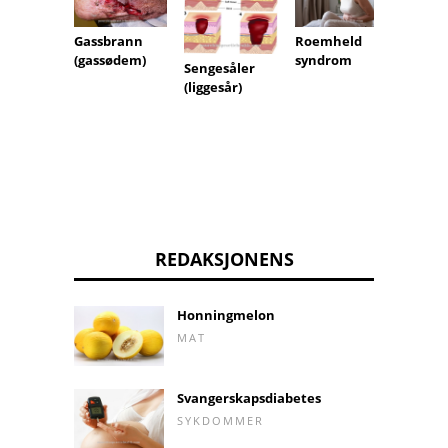
Gassbrann
Roemheld
(gassødem)
syndrom
Sengesåler
Nerve
(liggesår)
else
REDAKSJONENS
Honningmelon
MAT
Svangerskapsdiabetes
SYKDOMMER