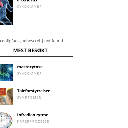
SYKDOMMER
config[ads_neboscreb] not found
MEST BESØKT
mastocytose
SYKDOMMER
Taleforstyrrelser
SYMPTOMER
Infradian rytme
KRPERPROZESSE