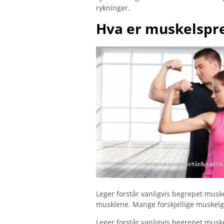
rykninger.
Hva er muskelspr
Leger forstår vanligvis begrepet muske
musklene. Mange forskjellige muskelgr
Leger forstår vanligvis begrepet muske