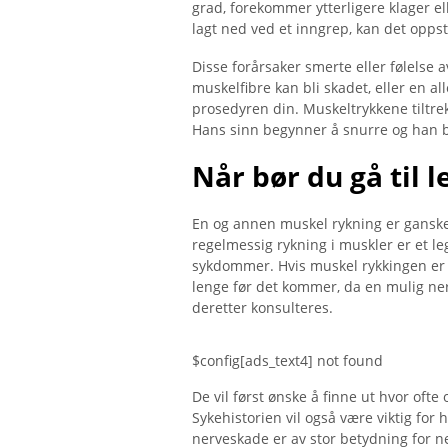
grad, forekommer ytterligere klager el
lagt ned ved et inngrep, kan det opp
Disse forårsaker smerte eller følelse
muskelfibre kan bli skadet, eller en al
prosedyren din. Muskeltrykkene tiltre
Hans sinn begynner å snurre og han bl
Når bør du gå til 
En og annen muskel rykning er ganske 
regelmessig rykning i muskler er et l
sykdommer. Hvis muskel rykkingen er l
lenge før det kommer, da en mulig ne
deretter konsulteres.
$config[ads_text4] not found
De vil først ønske å finne ut hvor oft
Sykehistorien vil også være viktig for
nerveskade er av stor betydning for ne