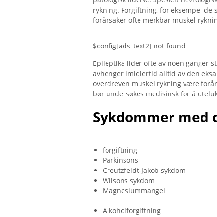
rykning. Forgiftning, for eksempel de 
forårsaker ofte merkbar muskel rykni
$config[ads_text2] not found
Epileptika lider ofte av noen ganger
avhenger imidlertid alltid av den eks
overdreven muskel rykning være forår
bør undersøkes medisinsk for å uteluk
Sykdommer med d
forgiftning
Parkinsons
Creutzfeldt-Jakob sykdom
Wilsons sykdom
Magnesiummangel
Alkoholforgiftning