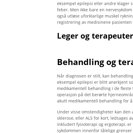
eksempel epilepsi eller andre klager
feber. Men ikke bare en nervesykdom 
også utløse uforklarlige muskel ryknin
registrering av medisinene pasienten
Leger og terapeuter
Behandling og ter
Når diagnosen er stilt, kan behandling
eksempel epilepsi er blitt anerkjent s
medikamentell behandling i de fleste t
operasjon på det berørte hjerneområdet
akutt medikamentell behandling for å 
Under visse omstendigheter kan den a
sklerose, eller ALS for kort, ledsages
inkludert fysioterapi og ergoterapi, e
sykdommen innenfor tålelige grenser s