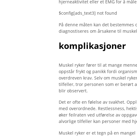
hjerneaktivitet eller et EMG for å måle
$config[ads_text3] not found
På denne måten kan det bestemmes om
diagnostiseres om årsakene til muskel
komplikasjoner
Muskel ryker fører til at mange mennesk
oppstår frykt og panikk fordi organism
overdreven krav. Selv om muskel ryker i
tilfeller, tror personen som er berør
blir observert.
Det er ofte en følelse av svakhet. Oppl
med overordnede. Restlessness, hektisk
øker feilraten ved utførelse av oppgav
alvorlige tilfeller kan personer med h
Muskel ryker er et tegn på en mangel i