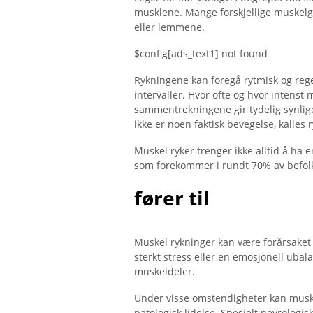
musklene. Mange forskjellige muskelgr
eller lemmene.
$config[ads_text1] not found
Rykningene kan foregå rytmisk og reg
intervaller. Hvor ofte og hvor intenst
sammentrekningene gir tydelig synlig
ikke er noen faktisk bevegelse, kalles 
Muskel ryker trenger ikke alltid å ha 
som forekommer i rundt 70% av befolk
fører til
Muskel rykninger kan være forårsaket 
sterkt stress eller en emosjonell ubala
muskeldeler.
Under visse omstendigheter kan muske
patologisk lidelse. Spesielt nevrologi