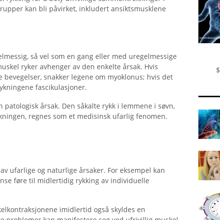
upper kan bli påvirket, inkludert ansiktsmusklene
elmessig, så vel som en gang eller med uregelmessige
 muskel ryker avhenger av den enkelte årsak. Hvis
$
e bevegelser, snakker legene om myoklonus; hvis det
rykningene fascikulasjoner.
en patologisk årsak. Den såkalte rykk i lemmene i søvn,
ningen, regnes som et medisinsk ufarlig fenomen.
av ufarlige og naturlige årsaker. For eksempel kan
nse føre til midlertidig rykking av individuelle
lkontraksjonene imidlertid også skyldes en
ske problemer kan manifestere seg ved ufrivillig muskel