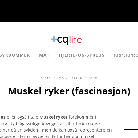
SYKDOMMER
MAT
HJERTE-OG-SYKLUS
KRPERPRO
MAIN
/
SYMPTOMER
/ 2020
Muskel ryker (fascinasjon)
us
eller også i tale
Muskel ryker
forekommer i
ere i tydelig synlige bevegelser eller forbli optisk
omer på en sykdom; men de kan også representere en
iagnose er derfor avgjørende for hyppig muskel