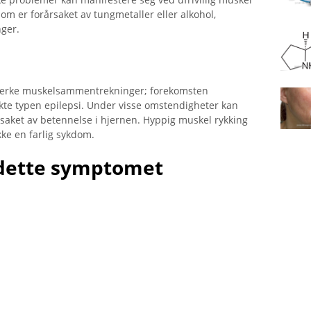
som er forårsaket av tungmetaller eller alkohol,
nger.
 sterke muskelsammentrekninger; forekomsten
akte typen epilepsi. Under visse omstendigheter kan
saket av betennelse i hjernen. Hyppig muskel rykking
ke en farlig sykdom.
ette symptomet