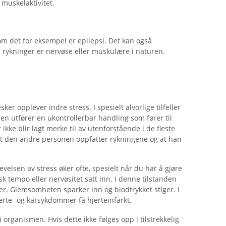
 muskelaktivitet.
 det for eksempel er epilepsi. Det kan også
 rykninger er nervøse eller muskulære i naturen.
er opplever indre stress. I spesielt alvorlige tilfeller
en utfører en ukontrollerbar handling som fører til
kke blir lagt merke til av utenforstående i de fleste
t at den andre personen oppfatter rykningene og at han
evelsen av stress øker ofte, spesielt når du har å gjøre
 tempo eller nervøsitet satt inn. I denne tilstanden
er. Glemsomheten sparker inn og blodtrykket stiger. I
jerte- og karsykdommer få hjerteinfarkt.
 organismen. Hvis dette ikke følges opp i tilstrekkelig