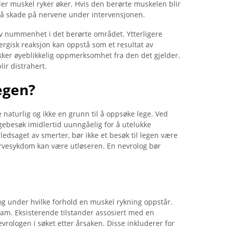
ler muskel ryker øker. Hvis den berørte muskelen blir
stå skade på nervene under intervensjonen.
 av nummenhet i det berørte området. Ytterligere
lergisk reaksjon kan oppstå som et resultat av
kker øyeblikkelig oppmerksomhet fra den det gjelder.
ir distrahert.
legen?
naturlig og ikke en grunn til å oppsøke lege. Ved
egebesøk imidlertid uunngåelig for å utelukke
edsaget av smerter, bør ikke et besøk til legen være
rvesykdom kan være utløseren. En nevrolog bør
e og under hvilke forhold en muskel rykning oppstår.
 ham. Eksisterende tilstander assosiert med en
vrologen i søket etter årsaken. Disse inkluderer for