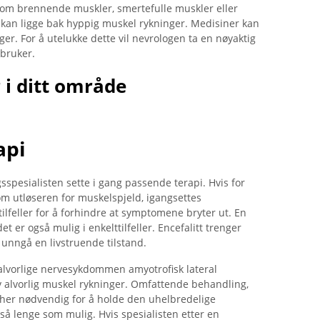
 som brennende muskler, smertefulle muskler eller
kan ligge bak hyppig muskel rykninger. Medisiner kan
ger. For å utelukke dette vil nevrologen ta en nøyaktig
 bruker.
 i ditt område
api
sspesialisten sette i gang passende terapi. Hvis for
om utløseren for muskelspjeld, igangsettes
ilfeller for å forhindre at symptomene bryter ut. En
 er også mulig i enkelttilfeller. Encefalitt trenger
unngå en livstruende tilstand.
lvorlige nervesykdommen amyotrofisk lateral
 av alvorlig muskel rykninger. Omfattende behandling,
r her nødvendig for å holde den uhelbredelige
å lenge som mulig. Hvis spesialisten etter en