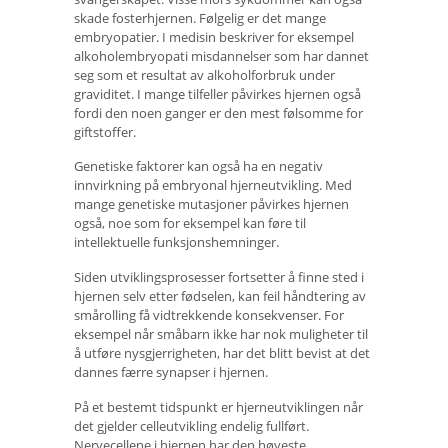
skade fosterhjernen. Følgelig er det mange
embryopatier. I medisin beskriver for eksempel
alkoholembryopati misdannelser som har dannet
seg som et resultat av alkoholforbruk under
graviditet. I mange tilfeller påvirkes hjernen også
fordi den noen ganger er den mest følsomme for
giftstoffer.
Genetiske faktorer kan også ha en negativ
innvirkning på embryonal hjerneutvikling. Med
mange genetiske mutasjoner påvirkes hjernen
også, noe som for eksempel kan føre til
intellektuelle funksjonshemninger.
Siden utviklingsprosesser fortsetter å finne sted i
hjernen selv etter fødselen, kan feil håndtering av
smårolling få vidtrekkende konsekvenser. For
eksempel når småbarn ikke har nok muligheter til
å utføre nysgjerrigheten, har det blitt bevist at det
dannes færre synapser i hjernen.
På et bestemt tidspunkt er hjerneutviklingen når
det gjelder celleutvikling endelig fullført.
Nervecellene i hjernen har den høyeste