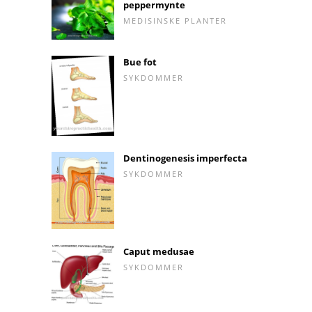
peppermynte
MEDISINSKE PLANTER
Bue fot
SYKDOMMER
Dentinogenesis imperfecta
SYKDOMMER
Caput medusae
SYKDOMMER