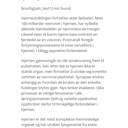
$config[ads_text1] not found
Hjerneutviklingen fortsetter etter fødselen. Med
100 milliarder nevroner i hjernen, har nyfødte
allerede størstedelen av nevronene de trenger.
Likevel veier et barns hjerne bare omtrent en
fjerdedel av en voksnes. Postnatalt foregår
fortykningsprosessene til visse nervefibre i
hjernen. I tillegg opprettes forbindelser.
Hjernen gjennomgår en slik strukturering frem til
puberteten. Selv etter det er hjernen ikke et
statisk organ, men fortsetter å utvikle seg innenfor
rammen av nevronal plastisitet. Synapser endres
avhengig av hvordan de brukes av den enkelte.
Koblinger brytes igjen. Nye lenker etableres. Slike
prosesser er viktige fenomener i alle
læringsprosesser.Spill og varierte opplevelser
oppfordrer derfor til forskjellige forbindelser i
hjernen.
Hjernen er det mest komplekse menneskelige
organet og har utviklet fylogenetisk fra enkle