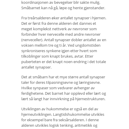
koordinasjonen av bevegelser blir sakte mulig.
Småbarnet kan nå gå, løpe og hente gjenstander.
Fra treårsalderen øker antallet synapser i hjernen.
Det er først fra denne alderen det dannes et
meget komplekst nettverk av nevroner som
forbinder hver nervecelle med andre nevroner
(nerveceller). Antall synapser dobler antallet av en
voksen mellom tre og ti år. Ved ungdomstiden
synkroniseres synkene igjen etter hvert som
tilkoblinger som knapt brukes, avtar. Etter
puberteten er det knapt noen endring i det totale
antallet synapser.
Det at småbarn har et mye større antall synapser
taler for deres tilpasningsevne og læringsevne.
Hvilke synpaser som vedvarer avhenger av
ferdighetene. Det barnet har opplevd eller lært og
lært så langt har innvirkning på hjernestrukturen.
Utviklingen av hukommelse er også en del av
hjerneutviklingen. Langtidshukommelse utvikles
for eksempel bare fra seksårsalderen. I denne
alderen utvikles logisk tenking, aritmetikk og