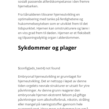
sosialt passende atferdskompetanse i den fremre
hjernebarken.
Fra tiårsalderen tilsvarer hjerneutvikling en
optimalisering med tanke på ferdighetene og
hukommelsesytelsen som er utviklet frem til det
tidspunktet. Hjernen kan omstrukturere og lære i
en viss grad frem til døden. Hjernen er et fleksibelt
og tilpasningsdyktig organ i alderdommen.
Sykdommer og plager
$config[ads_text4] not found
Embryonal hjerneutvikling er grunnlaget for
hjerneutvikling. Det er nettopp i løpet av denne
tiden orgelets nevrale strukturer er utsatt for ytre
påvirkninger. Av denne grunn reagerer den
embryonale hjernen ekstremt følsom på giftige
påvirkninger som alkoholforbruk, nikotin, stråling
eller mangel på næringsstoffer gjennom hele
svangerskapet. Visse mors sykdommer kan også