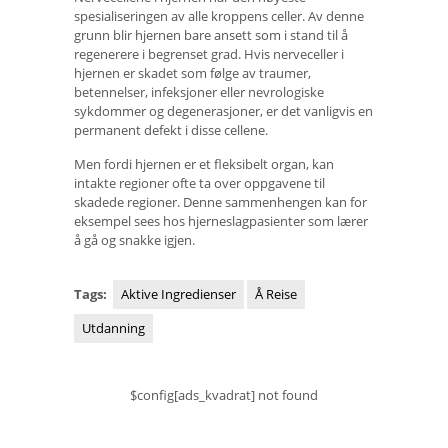
spesialiseringen av alle kroppens celler. Av denne
grunn blir hjernen bare ansett som i stand til å
regenerere i begrenset grad. Hvis nerveceller i
hjernen er skadet som følge av traumer,
betennelser, infeksjoner eller nevrologiske
sykdommer og degenerasjoner, er det vanligvis en
permanent defekt i disse cellene.
Men fordi hjernen er et fleksibelt organ, kan
intakte regioner ofte ta over oppgavene til
skadede regioner. Denne sammenhengen kan for
eksempel sees hos hjerneslagpasienter som lærer
å gå og snakke igjen.
Tags:
Aktive Ingredienser
Å Reise
Utdanning
$config[ads_kvadrat] not found