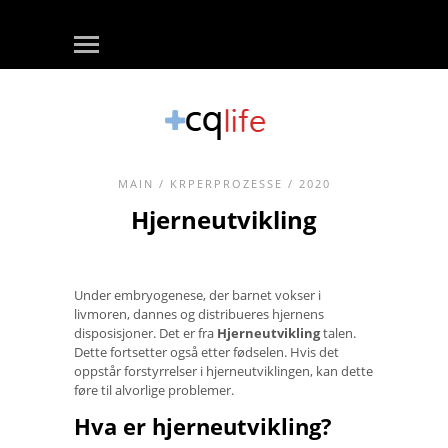
MAIN
/
KRPERPROZESSE
/ 2020
Hjerneutvikling
Under embryogenese, der barnet vokser i
livmoren, dannes og distribueres hjernens
disposisjoner. Det er fra
Hjerneutvikling
talen.
Dette fortsetter også etter fødselen. Hvis det
oppstår forstyrrelser i hjerneutviklingen, kan dette
føre til alvorlige problemer.
Hva er hjerneutvikling?