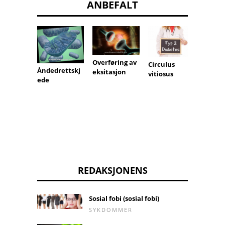
ANBEFALT
Overføring av
Circulus
eufori
Åndedrettskj
eksitasjon
vitiosus
ede
REDAKSJONENS
Sosial fobi (sosial fobi)
SYKDOMMER