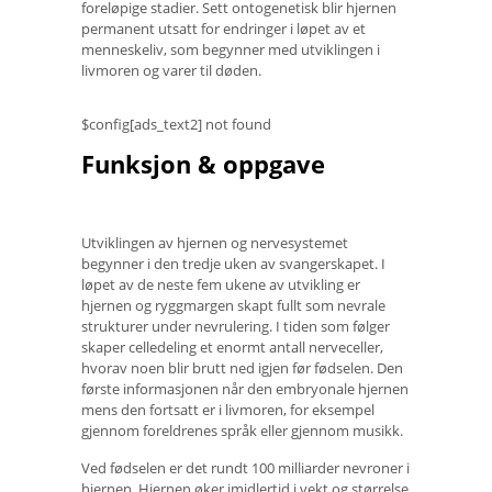
foreløpige stadier. Sett ontogenetisk blir hjernen
permanent utsatt for endringer i løpet av et
menneskeliv, som begynner med utviklingen i
livmoren og varer til døden.
$config[ads_text2] not found
Funksjon & oppgave
Utviklingen av hjernen og nervesystemet
begynner i den tredje uken av svangerskapet. I
løpet av de neste fem ukene av utvikling er
hjernen og ryggmargen skapt fullt som nevrale
strukturer under nevrulering. I tiden som følger
skaper celledeling et enormt antall nerveceller,
hvorav noen blir brutt ned igjen før fødselen. Den
første informasjonen når den embryonale hjernen
mens den fortsatt er i livmoren, for eksempel
gjennom foreldrenes språk eller gjennom musikk.
Ved fødselen er det rundt 100 milliarder nevroner i
hjernen. Hjernen øker imidlertid i vekt og størrelse