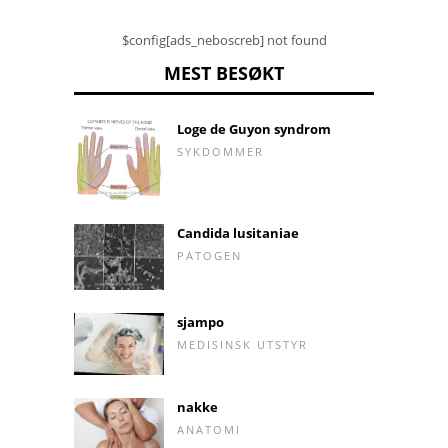
$config[ads_neboscreb] not found
MEST BESØKT
Loge de Guyon syndrom
SYKDOMMER
Candida lusitaniae
PATOGEN
sjampo
MEDISINSK UTSTYR
nakke
ANATOMI