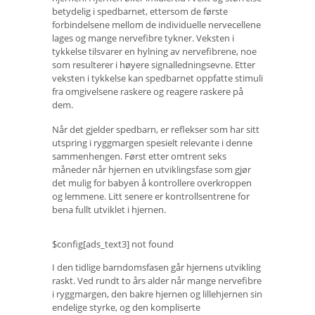
betydelig i spedbarnet, ettersom de første
forbindelsene mellom de individuelle nervecellene
lages og mange nervefibre tykner. Veksten i
tykkelse tilsvarer en hylning av nervefibrene, noe
som resulterer i høyere signalledningsevne. Etter
veksten i tykkelse kan spedbarnet oppfatte stimuli
fra omgivelsene raskere og reagere raskere på
dem.
Når det gjelder spedbarn, er reflekser som har sitt
utspring i ryggmargen spesielt relevante i denne
sammenhengen. Først etter omtrent seks
måneder når hjernen en utviklingsfase som gjør
det mulig for babyen å kontrollere overkroppen
og lemmene. Litt senere er kontrollsentrene for
bena fullt utviklet i hjernen.
$config[ads_text3] not found
I den tidlige barndomsfasen går hjernens utvikling
raskt. Ved rundt to års alder når mange nervefibre
i ryggmargen, den bakre hjernen og lillehjernen sin
endelige styrke, og den kompliserte